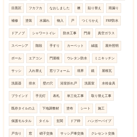
目黒区
フカフカ
なおしました
襖
貼り替え
雨漏り
補修
塗装
水漏れ
物入
戸
つくりかえ
FRP防水
ドアノブ
シャワートイレ
防水工事
門扉
真空ガラス
スペーシア
階段
手すり
カーペット
絨毯
屋外照明
ポール
エアコン
門屋根
ウレタン防水
ミニキッチン
サッシ
入れ替え
窓リフォーム
境界
鏡
屋根瓦
洗面器
排水
壁の穴
浴室折れ戸
洗面室
水栓金具
ブラインド
手元灯
表札
単三化工事
取り替え工事
既存タイルの上
下地調整材
塗布
シート
施工
保護モルタル
タイル
玄関
ドア枠
ハンガーパイプ
戸当り
窓
硝子交換
サッシ戸車交換
クレセント交換