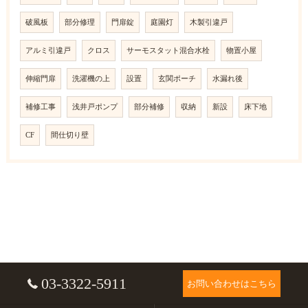
破風板
部分修理
門扉錠
庭園灯
木製引違戸
アルミ引違戸
クロス
サーモスタット混合水栓
物置小屋
伸縮門扉
洗濯機の上
設置
玄関ポーチ
水漏れ後
補修工事
浅井戸ポンプ
部分補修
収納
新設
床下地
CF
間仕切り壁
03-3322-5911
お問い合わせはこちら