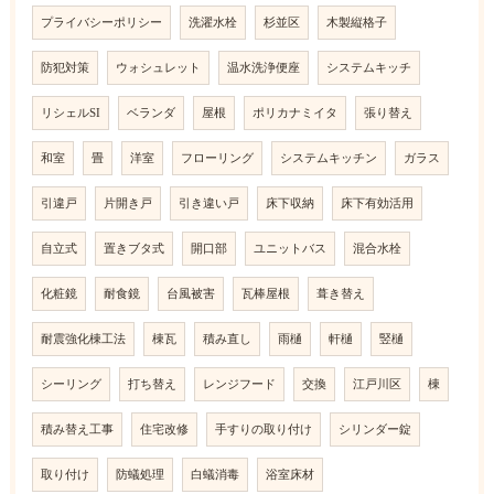
プライバシーポリシー
洗濯水栓
杉並区
木製縦格子
防犯対策
ウォシュレット
温水洗浄便座
システムキッチ
リシェルSI
ベランダ
屋根
ポリカナミイタ
張り替え
和室
畳
洋室
フローリング
システムキッチン
ガラス
引違戸
片開き戸
引き違い戸
床下収納
床下有効活用
自立式
置きブタ式
開口部
ユニットバス
混合水栓
化粧鏡
耐食鏡
台風被害
瓦棒屋根
葺き替え
耐震強化棟工法
棟瓦
積み直し
雨樋
軒樋
竪樋
シーリング
打ち替え
レンジフード
交換
江戸川区
棟
積み替え工事
住宅改修
手すりの取り付け
シリンダー錠
取り付け
防蟻処理
白蟻消毒
浴室床材