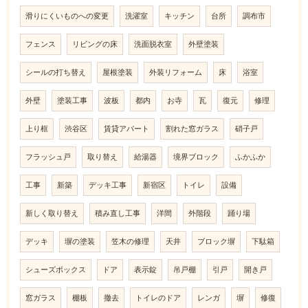
滑りにくいものへの変更
洗濯室
キッチン
台所
調布市
フェンス
リビングの床
洗面脱衣室
外壁塗装
シールの打ち替え
屋根塗装
外装リフォーム
床
浴室
外壁
塗装工事
波板
都内
お寺
瓦
復元
修理
上り框
渋谷区
賃貸アパート
割れた窓ガラス
硝子戸
フラッシュ戸
取り替え
給湯器
境界ブロック
ふかふか
工事
新築
デッキ工事
新宿区
トイレ
設備
新しく取り替え
積み直し工事
洋間
外階段
踊り場
デッキ
塀の塗装
笠木の修理
天井
ブロック塀
下駄箱
シューズボックス
ドア
表示錠
吊戸棚
引戸
開き戸
窓ガラス
棚板
撤去
トイレのドア
レンガ
塀
修復