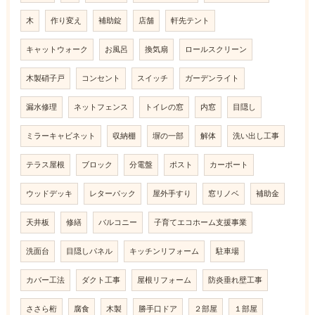
木
作り変え
補助錠
店舗
軒先テント
キャットウォーク
お風呂
換気扇
ロールスクリーン
木製硝子戸
コンセント
スイッチ
ガーデンライト
漏水修理
ネットフェンス
トイレの窓
内窓
目隠し
ミラーキャビネット
収納棚
塀の一部
解体
洗い出し工事
テラス屋根
ブロック
分電盤
ポスト
カーポート
ウッドデッキ
レターパック
屋外手すり
窓リノベ
補助金
天井板
修繕
バルコニー
子育てエコホーム支援事業
洗面台
目隠しパネル
キッチンリフォーム
駐車場
カバー工法
ダクト工事
屋根リフォーム
防炎垂れ壁工事
ささら桁
腐食
木製
勝手口ドア
２部屋
１部屋