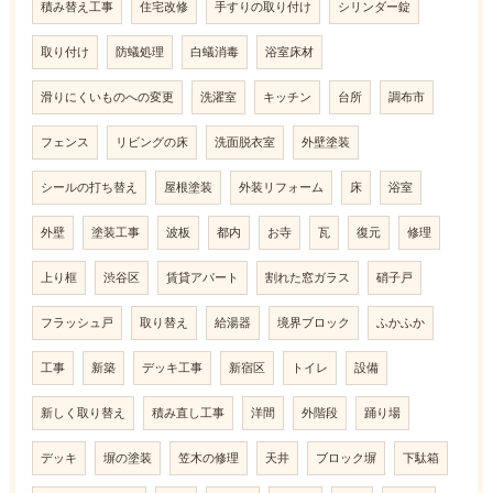
積み替え工事
住宅改修
手すりの取り付け
シリンダー錠
取り付け
防蟻処理
白蟻消毒
浴室床材
滑りにくいものへの変更
洗濯室
キッチン
台所
調布市
フェンス
リビングの床
洗面脱衣室
外壁塗装
シールの打ち替え
屋根塗装
外装リフォーム
床
浴室
外壁
塗装工事
波板
都内
お寺
瓦
復元
修理
上り框
渋谷区
賃貸アパート
割れた窓ガラス
硝子戸
フラッシュ戸
取り替え
給湯器
境界ブロック
ふかふか
工事
新築
デッキ工事
新宿区
トイレ
設備
新しく取り替え
積み直し工事
洋間
外階段
踊り場
デッキ
塀の塗装
笠木の修理
天井
ブロック塀
下駄箱