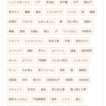
シューズボックス
ドア
表示錠
吊戸棚
引戸
開き戸
窓ガラス
棚板
撤去
トイレのドア
レンガ
塀
修復
目黒区
フカフカ
なおしました
襖
貼り替え
雨漏り
補修
塗装
水漏れ
物入
戸
つくりかえ
FRP防水
ドアノブ
シャワートイレ
防水工事
門扉
真空ガラス
スペーシア
階段
手すり
カーペット
絨毯
屋外照明
ポール
エアコン
門屋根
ウレタン防水
ミニキッチン
サッシ
入れ替え
窓リフォーム
境界
鏡
屋根瓦
洗面器
排水
壁の穴
浴室折れ戸
洗面室
水栓金具
ブラインド
手元灯
表札
単三化工事
取り替え工事
既存タイルの上
下地調整材
塗布
シート
施工