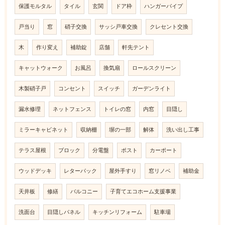
保護モルタル
タイル
玄関
ドア枠
ハンガーパイプ
戸当り
窓
硝子交換
サッシ戸車交換
クレセント交換
木
作り変え
補助錠
店舗
軒先テント
キャットウォーク
お風呂
換気扇
ロールスクリーン
木製硝子戸
コンセント
スイッチ
ガーデンライト
漏水修理
ネットフェンス
トイレの窓
内窓
目隠し
ミラーキャビネット
収納棚
塀の一部
解体
洗い出し工事
テラス屋根
ブロック
分電盤
ポスト
カーポート
ウッドデッキ
レターパック
屋外手すり
窓リノベ
補助金
天井板
修繕
バルコニー
子育てエコホーム支援事業
洗面台
目隠しパネル
キッチンリフォーム
駐車場