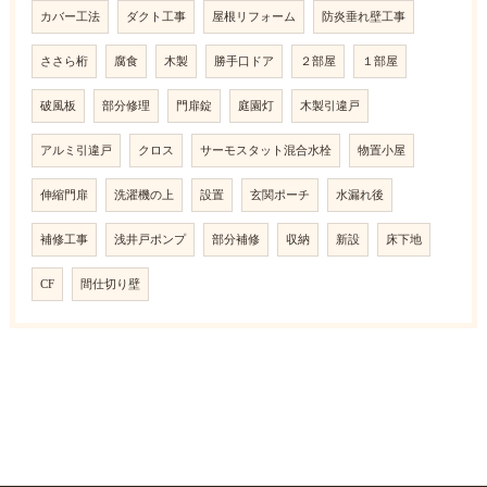
カバー工法
ダクト工事
屋根リフォーム
防炎垂れ壁工事
ささら桁
腐食
木製
勝手口ドア
２部屋
１部屋
破風板
部分修理
門扉錠
庭園灯
木製引違戸
アルミ引違戸
クロス
サーモスタット混合水栓
物置小屋
伸縮門扉
洗濯機の上
設置
玄関ポーチ
水漏れ後
補修工事
浅井戸ポンプ
部分補修
収納
新設
床下地
CF
間仕切り壁