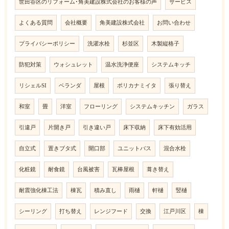
世田谷区のリフォーム･角美建設株式会社のお客様の声
サービス
よくある質問
会社概要
角美建設株式会社
お問い合わせ
プライバシーポリシー
洗濯水栓
杉並区
木製縦格子
防犯対策
ウォシュレット
温水洗浄便座
システムキッチ
リシェルSI
ベランダ
屋根
ポリカナミイタ
張り替え
和室
畳
洋室
フローリング
システムキッチン
ガラス
引違戸
片開き戸
引き違い戸
床下収納
床下有効活用
自立式
置きブタ式
開口部
ユニットバス
混合水栓
化粧鏡
耐食鏡
台風被害
瓦棒屋根
葺き替え
耐震強化棟工法
棟瓦
積み直し
雨樋
軒樋
竪樋
シーリング
打ち替え
レンジフード
交換
江戸川区
棟