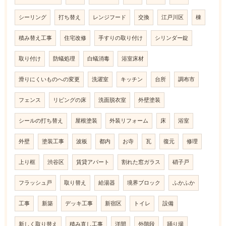
シーリング
打ち替え
レンジフード
交換
江戸川区
棟
積み替え工事
住宅改修
手すりの取り付け
シリンダー錠
取り付け
防蟻処理
白蟻消毒
浴室床材
滑りにくいものへの変更
洗濯室
キッチン
台所
調布市
フェンス
リビングの床
洗面脱衣室
外壁塗装
シールの打ち替え
屋根塗装
外装リフォーム
床
浴室
外壁
塗装工事
波板
都内
お寺
瓦
復元
修理
上り框
渋谷区
賃貸アパート
割れた窓ガラス
硝子戸
フラッシュ戸
取り替え
給湯器
境界ブロック
ふかふか
工事
新築
デッキ工事
新宿区
トイレ
設備
新しく取り替え
積み直し工事
洋間
外階段
踊り場