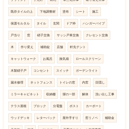
既存タイルの上
下地調整材
塗布
シート
施工
保護モルタル
タイル
玄関
ドア枠
ハンガーパイプ
戸当り
窓
硝子交換
サッシ戸車交換
クレセント交換
木
作り変え
補助錠
店舗
軒先テント
キャットウォーク
お風呂
換気扇
ロールスクリーン
木製硝子戸
コンセント
スイッチ
ガーデンライト
漏水修理
ネットフェンス
トイレの窓
内窓
目隠し
ミラーキャビネット
収納棚
塀の一部
解体
洗い出し工事
テラス屋根
ブロック
分電盤
ポスト
カーポート
ウッドデッキ
レターパック
屋外手すり
窓リノベ
補助金