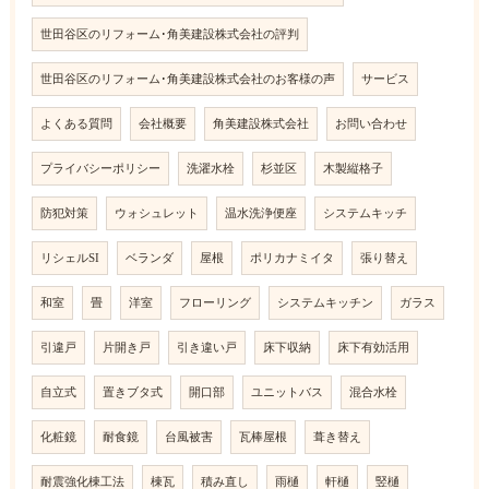
世田谷区のリフォーム･角美建設株式会社の評判
世田谷区のリフォーム･角美建設株式会社のお客様の声
サービス
よくある質問
会社概要
角美建設株式会社
お問い合わせ
プライバシーポリシー
洗濯水栓
杉並区
木製縦格子
防犯対策
ウォシュレット
温水洗浄便座
システムキッチ
リシェルSI
ベランダ
屋根
ポリカナミイタ
張り替え
和室
畳
洋室
フローリング
システムキッチン
ガラス
引違戸
片開き戸
引き違い戸
床下収納
床下有効活用
自立式
置きブタ式
開口部
ユニットバス
混合水栓
化粧鏡
耐食鏡
台風被害
瓦棒屋根
葺き替え
耐震強化棟工法
棟瓦
積み直し
雨樋
軒樋
竪樋