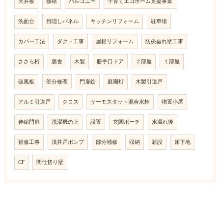
天井板
修繕
バルコニー
子育てエコホーム支援事業
洗面台
目隠しパネル
キッチンリフォーム
駐車場
カバー工法
ダクト工事
屋根リフォーム
防炎垂れ壁工事
ささら桁
腐食
木製
勝手口ドア
２部屋
１部屋
破風板
部分修理
門扉錠
庭園灯
木製引違戸
アルミ引違戸
クロス
サーモスタット混合水栓
物置小屋
伸縮門扉
洗濯機の上
設置
玄関ポーチ
水漏れ後
補修工事
浅井戸ポンプ
部分補修
収納
新設
床下地
CF
間仕切り壁