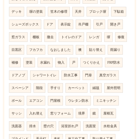
デッキ
塀の塗装
笠木の修理
天井
ブロック塀
下駄箱
シューズボックス
ドア
表示錠
吊戸棚
引戸
開き戸
窓ガラス
棚板
撤去
トイレのドア
レンガ
塀
修復
目黒区
フカフカ
なおしました
襖
貼り替え
雨漏り
補修
塗装
水漏れ
物入
戸
つくりかえ
FRP防水
ドアノブ
シャワートイレ
防水工事
門扉
真空ガラス
スペーシア
階段
手すり
カーペット
絨毯
屋外照明
ポール
エアコン
門屋根
ウレタン防水
ミニキッチン
サッシ
入れ替え
窓リフォーム
境界
鏡
屋根瓦
洗面器
排水
壁の穴
浴室折れ戸
洗面室
水栓金具
ブラインド
手元灯
表札
単三化工事
取り替え工事