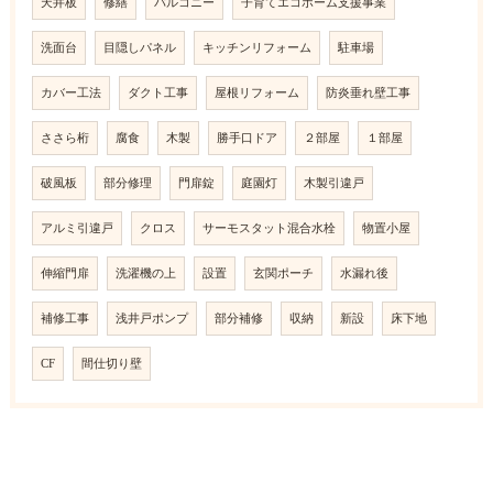
天井板
修繕
バルコニー
子育てエコホーム支援事業
洗面台
目隠しパネル
キッチンリフォーム
駐車場
カバー工法
ダクト工事
屋根リフォーム
防炎垂れ壁工事
ささら桁
腐食
木製
勝手口ドア
２部屋
１部屋
破風板
部分修理
門扉錠
庭園灯
木製引違戸
アルミ引違戸
クロス
サーモスタット混合水栓
物置小屋
伸縮門扉
洗濯機の上
設置
玄関ポーチ
水漏れ後
補修工事
浅井戸ポンプ
部分補修
収納
新設
床下地
CF
間仕切り壁