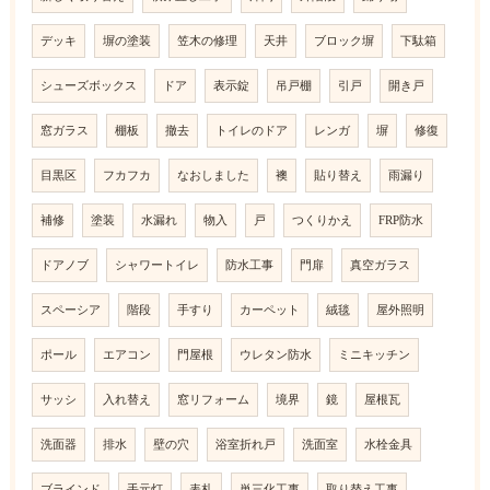
デッキ
塀の塗装
笠木の修理
天井
ブロック塀
下駄箱
シューズボックス
ドア
表示錠
吊戸棚
引戸
開き戸
窓ガラス
棚板
撤去
トイレのドア
レンガ
塀
修復
目黒区
フカフカ
なおしました
襖
貼り替え
雨漏り
補修
塗装
水漏れ
物入
戸
つくりかえ
FRP防水
ドアノブ
シャワートイレ
防水工事
門扉
真空ガラス
スペーシア
階段
手すり
カーペット
絨毯
屋外照明
ポール
エアコン
門屋根
ウレタン防水
ミニキッチン
サッシ
入れ替え
窓リフォーム
境界
鏡
屋根瓦
洗面器
排水
壁の穴
浴室折れ戸
洗面室
水栓金具
ブラインド
手元灯
表札
単三化工事
取り替え工事