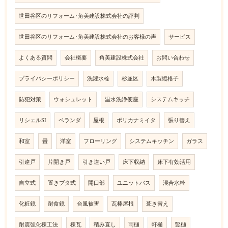
世田谷区のリフォーム･角美建設株式会社の評判
世田谷区のリフォーム･角美建設株式会社のお客様の声
サービス
よくある質問
会社概要
角美建設株式会社
お問い合わせ
プライバシーポリシー
洗濯水栓
杉並区
木製縦格子
防犯対策
ウォシュレット
温水洗浄便座
システムキッチ
リシェルSI
ベランダ
屋根
ポリカナミイタ
張り替え
和室
畳
洋室
フローリング
システムキッチン
ガラス
引違戸
片開き戸
引き違い戸
床下収納
床下有効活用
自立式
置きブタ式
開口部
ユニットバス
混合水栓
化粧鏡
耐食鏡
台風被害
瓦棒屋根
葺き替え
耐震強化棟工法
棟瓦
積み直し
雨樋
軒樋
竪樋