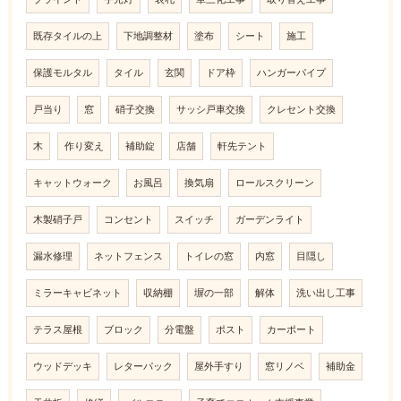
既存タイルの上
下地調整材
塗布
シート
施工
保護モルタル
タイル
玄関
ドア枠
ハンガーパイプ
戸当り
窓
硝子交換
サッシ戸車交換
クレセント交換
木
作り変え
補助錠
店舗
軒先テント
キャットウォーク
お風呂
換気扇
ロールスクリーン
木製硝子戸
コンセント
スイッチ
ガーデンライト
漏水修理
ネットフェンス
トイレの窓
内窓
目隠し
ミラーキャビネット
収納棚
塀の一部
解体
洗い出し工事
テラス屋根
ブロック
分電盤
ポスト
カーポート
ウッドデッキ
レターパック
屋外手すり
窓リノベ
補助金