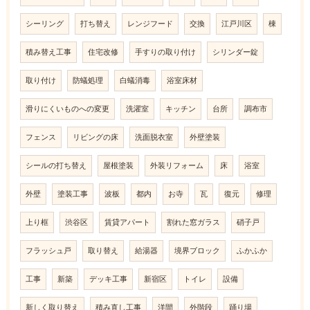
シーリング
打ち替え
レンジフード
交換
江戸川区
棟
積み替え工事
住宅改修
手すりの取り付け
シリンダー錠
取り付け
防蟻処理
白蟻消毒
浴室床材
滑りにくいものへの変更
洗濯室
キッチン
台所
調布市
フェンス
リビングの床
洗面脱衣室
外壁塗装
シールの打ち替え
屋根塗装
外装リフォーム
床
浴室
外壁
塗装工事
波板
都内
お寺
瓦
復元
修理
上り框
渋谷区
賃貸アパート
割れた窓ガラス
硝子戸
フラッシュ戸
取り替え
給湯器
境界ブロック
ふかふか
工事
新築
デッキ工事
新宿区
トイレ
設備
新しく取り替え
積み直し工事
洋間
外階段
踊り場